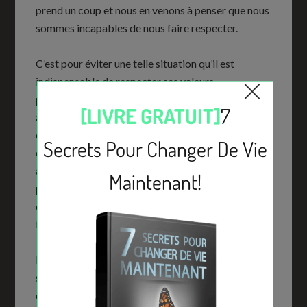
prend un coup et nous en venons à penser que nous
sommes incapables de nous faire respecter.
C’est pour éviter une telle situation qu’il est
indispensable de respecter ses valeurs
personnelles et de les faire respecter par les
autres. Pour y parvenir efficacement, il faut déjà
être convaincu de la justesse de nos propres
convictions pour qu’elles soient solidement
ancrées en nous. Des valeurs dont nous ne sommes
pas profondément fiers ne peuvent pas être
défendues avec la conviction nécessaire pour les
faire respecter.
Ensuite, lorsque vous sentez qu’une situation est
sur le point de devenir ambiguë, exposez d’entrée
de jeu vos valeurs personnelles et les limites