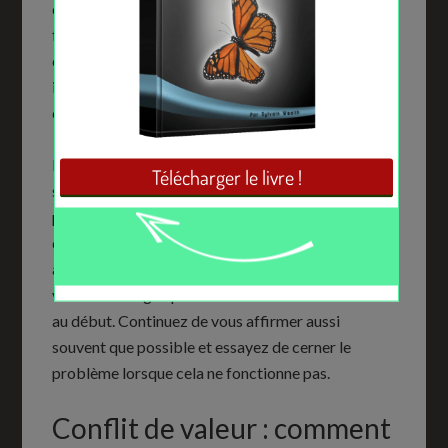
qu’elles impliquent. Soyez calme et posé, mais
ferme. Lorsque vous refusez de faire quelque
chose, expliquez-en la raison et prévenez votre
interlocuteur que vous n’avez pas l’intention de
changer d’avis.
L’assertivité (la capacité à imposer le respect en
société sans utiliser le conflit) n’est innée chez
personne. C’est une capacité qui s’acquiert à force
de travail, d’essais et d’erreurs rectifiées. Si vous
avez du mal, efforcez-vous de changer, mais ne
vous découragez pas si cela vous semble difficile
au début. Continuez de vous affirmer aussi
souvent que possible et essayez de cerner le
problème lorsque cela ne fonctionne pas.
Conflit de valeur : comment