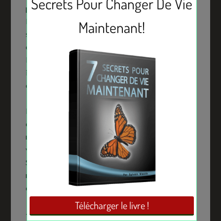
personne qui vous a insultée avait vraiment
l’intention de vous faire du mal ? ». Répondez
sincèrement à cette question avant toute chose. En
d’autres termes, s’agit-il vraiment d’une insulte et
l’avez-vous mal interprété ? Autre question
importante à vous poser : « Est-il peut-être normal
d’être insulté de temps à autre ? »
En effet, comme dit plus haut, chacun a le droit de
dire ce qu’il pense. Cependant, il faut être
respectueux les uns envers les autres. Demandez
vous également si : « l’insulteur est-il méchant ? ».
Si oui, êtes-vous obligé d’être comme lui ? LA
meilleure réponse à son insulte ne serait-elle pas
d’y répondre calmement avec sagesse ?
-Vous éloigner physiquement si possible :