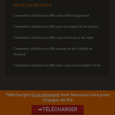
ARTICLES RÉCENTS
Comment séduire une fille sans effort apparent
Comment séduire une fille avec le regard et le sourire
Comment séduire une fille sans avoir peur du rejet
Comment séduire une fille quand on est timide et
réservé
Comment séduire une fille avec une personnalité forte
Téléchargez
Gratuitement
mon
Nouveau
Livre
pour
Copyright © 2026 ·
Outreach Pro
sur
Genesis Framework
·
Changer de Vie
WordPress
·
Se connecter
➡TÉLÉCHARGER