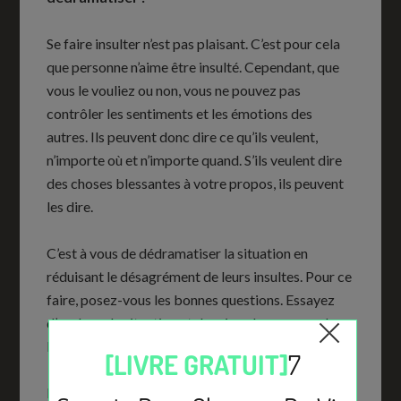
Se faire insulter n’est pas plaisant. C’est pour cela
que personne n’aime être insulté. Cependant, que
vous le vouliez ou non, vous ne pouvez pas
contrôler les sentiments et les émotions des
autres. Ils peuvent donc dire ce qu’ils veulent,
n’importe où et n’importe quand. S’ils veulent dire
des choses blessantes à votre propos, ils peuvent
les dire.
C’est à vous de dédramatiser la situation en
réduisant le désagrément de leurs insultes. Pour ce
faire, posez-vous les bonnes questions. Essayez
d’analyser la situation et de mieux la comprendre.
Posez-vous des interrogations…
La première question à vous poser : « Est-ce que la