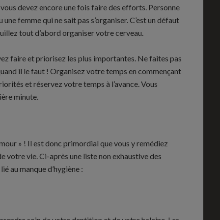
vous devez encore une fois faire des efforts. Personne
une femme qui ne sait pas s’organiser. C’est un défaut
veuillez tout d’abord organiser votre cerveau.
z faire et priorisez les plus importantes. Ne faites pas
 quand il le faut ! Organisez votre temps en commençant
priorités et réservez votre temps à l’avance. Vous
ière minute.
amour » ! Il est donc primordial que vous y remédiez
e votre vie. Ci-après une liste non exhaustive des
 lié au manque d’hygiène :
rendre soin de votre dentition et de votre haleine. Les