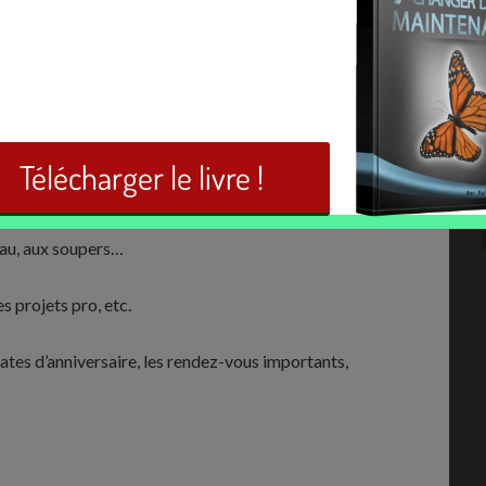
s initiatives que vous prenez…
d’organisation
s à ne pas négliger pour une vie meilleure et organisée.
 votre vie, personnelle et professionnelle. C’est pour
aniser sa vie. Voici quelques exemples de comportements
reau, aux soupers…
s projets pro, etc.
tes d’anniversaire, les rendez-vous importants,