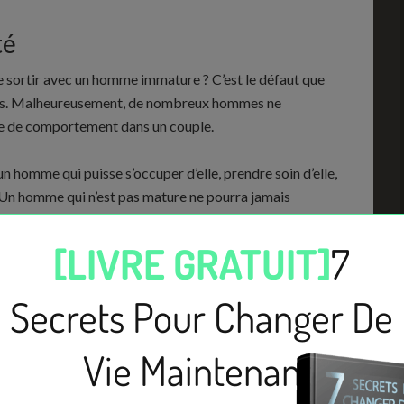
té
 sortir avec un homme immature ? C’est le défaut que
mes. Malheureusement, de nombreux hommes ne
pe de comportement dans un couple.
 homme qui puisse s’occuper d’elle, prendre soin d’elle,
… Un homme qui n’est pas mature ne pourra jamais
, avoir de la maturité c’est quoi ?
voir, juger et agir » ! Ce sont les 3 maîtres mots de la
us priorisez dans votre vie pour devenir un homme ou une
nser, etc. Il est important de souligner que cela ne
reuse, mais également dans vos loisirs, dans votre