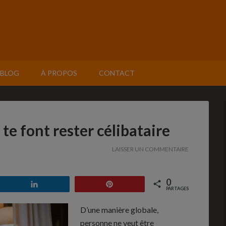
BLOG
À PROPOS
CONTACT
e font rester célibataire
LAISSER UN COMMENTAIRE
0
Partagez
Enregistrer
PARTAGES
D’une manière globale,
personne ne veut être