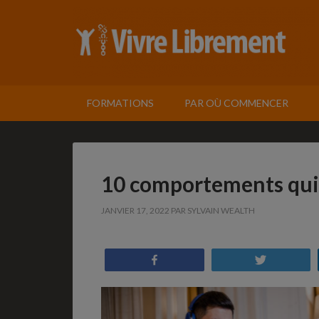
FORMATIONS
PAR OÙ COMMENCER
10 comportements qui t
JANVIER 17, 2022
PAR
SYLVAIN WEALTH
Partagez
Tweetez