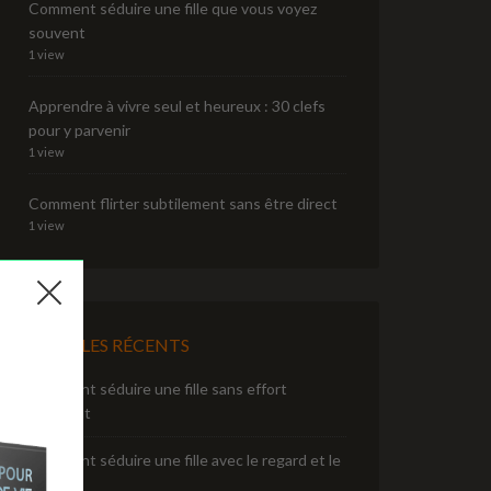
Comment séduire une fille que vous voyez
souvent
1 view
Apprendre à vivre seul et heureux : 30 clefs
pour y parvenir
1 view
Comment flirter subtilement sans être direct
1 view
ARTICLES RÉCENTS
Comment séduire une fille sans effort
apparent
Comment séduire une fille avec le regard et le
sourire