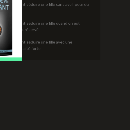
Comment séduire une fille sans avoir peur du
rejet
Comment séduire une fille quand on est
timide et réservé
Comment séduire une fille avec une
personnalité forte