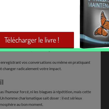
on posé, une articulation claire et un rythme maîtrisé
es pauses. Ne cherchez pas à remplir les silences : ils
mé peut être plus puissant qu’une phrase de trop.
” en parlant. Un homme charismatique ne cherche pas à
ses avec conviction, mais sans pression.
 en enregistrant vos conversations ou même en pratiquant
eut changer radicalement votre impact.
il
as l’humour forcé, ni les blagues à répétition, mais cette
. Un homme charismatique sait doser : il est sérieux
’atmosphère au bon moment.