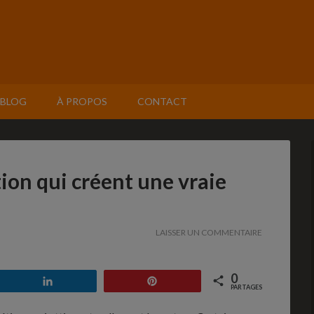
BLOG
À PROPOS
CONTACT
tion qui créent une vraie
LAISSER UN COMMENTAIRE
0
Partagez
Enregistrer
PARTAGES