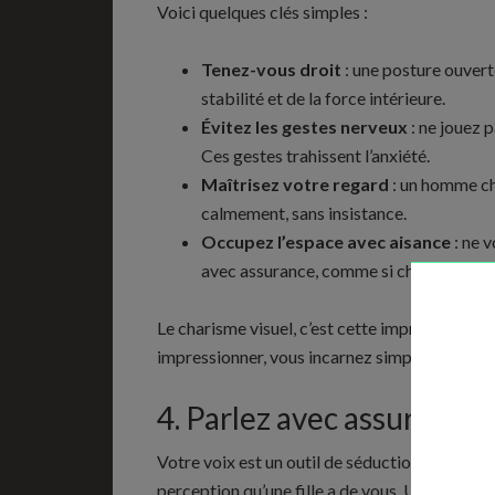
Voici quelques clés simples :
Tenez-vous droit
: une posture ouvert
stabilité et de la force intérieure.
Évitez les gestes nerveux
: ne jouez 
Ces gestes trahissent l’anxiété.
Maîtrisez votre regard
: un homme cha
calmement, sans insistance.
Occupez l’espace avec aisance
: ne 
avec assurance, comme si chaque pas av
Le charisme visuel, c’est cette impression de 
impressionner, vous incarnez simplement une p
4. Parlez avec assurance
Votre voix est un outil de séduction puissant.
perception qu’une fille a de vous. Un homme qu