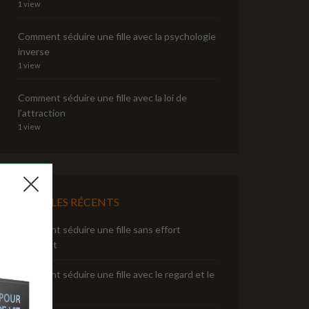
1 view
Comment séduire une fille avec la psychologie
inverse
1 view
Comment séduire une fille avec la loi de
l’attraction
1 view
ARTICLES RÉCENTS
Comment séduire une fille sans effort
apparent
Comment séduire une fille avec le regard et le
sourire