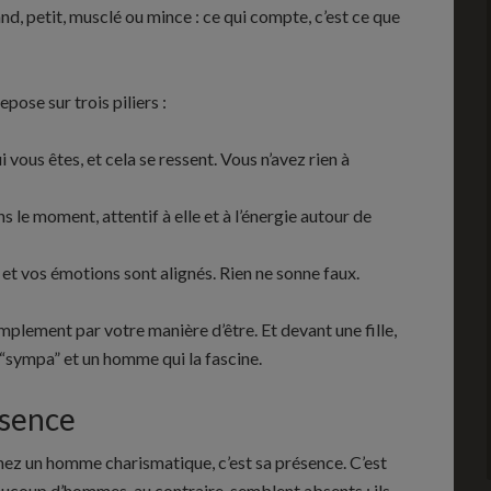
d, petit, musclé ou mince : ce qui compte, c’est ce que
repose sur trois piliers :
i vous êtes, et cela se ressent. Vous n’avez rien à
 le moment, attentif à elle et à l’énergie autour de
 et vos émotions sont alignés. Rien ne sonne faux.
implement par votre manière d’être. Et devant une fille,
 “sympa” et un homme qui la fascine.
ésence
z un homme charismatique, c’est sa présence. C’est
eaucoup d’hommes, au contraire, semblent absents : ils