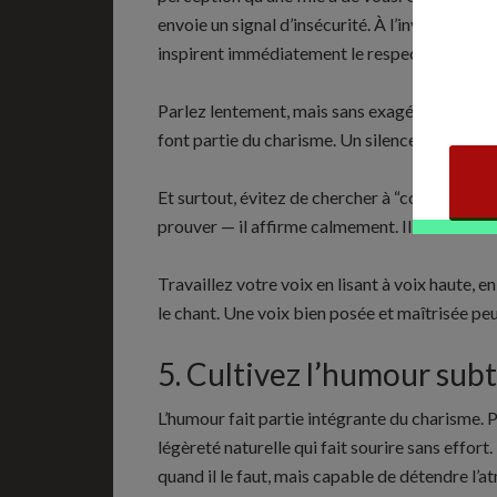
envoie un signal d’insécurité. À l’inverse, un t
inspirent immédiatement le respect.
Parlez lentement, mais sans exagérer. Faites d
font partie du charisme. Un silence bien assu
Et surtout, évitez de chercher à “convaincre
prouver — il affirme calmement. Il dit les cho
Travaillez votre voix en lisant à voix haute,
le chant. Une voix bien posée et maîtrisée p
5. Cultivez l’humour subt
L’humour fait partie intégrante du charisme. P
légèreté naturelle qui fait sourire sans effort
quand il le faut, mais capable de détendre l