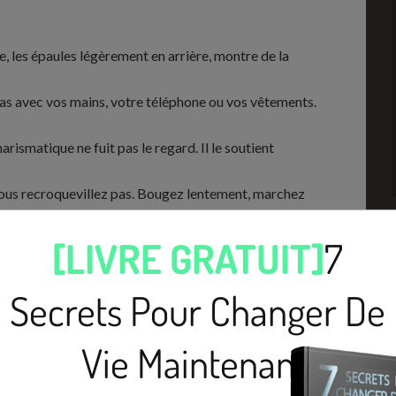
e, les épaules légèrement en arrière, montre de la
pas avec vos mains, votre téléphone ou vos vêtements.
rismatique ne fuit pas le regard. Il le soutient
vous recroquevillez pas. Bougez lentement, marchez
ait un but.
solidité tranquille. Vous ne cherchez pas à
résence stable. Et cette stabilité attire naturellement.
 et rythme
 Elle reflète votre confiance et influence directement la
i parle trop vite, qui hésite ou qui monte dans les aigus