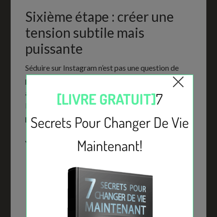
Sixième étape : créer une
tension subtile mais
puissante
Séduire sur Instagram n’est pas une question de
parler beaucoup, mais de créer une tension
agréable. Une tension ne naît pas d’un compliment
lourd, mais d’une combinaison de mystère, de
présence et d’énergie masculine.
Voici comment créer une tension en douceur :
utiliser des silences intentionnels ;
répondre parfois avec une pointe de
taquinerie ;
faire des sous-entendus légers mais jamais