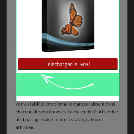
sexuels ;
ne jamais montrer d’urgence ou de besoin ;
laisser planer une petite ambiguïté positive.
L’objectif n’est pas de la pousser à quelque chose,
mais de créer une vibration subtile.
Septième étape : montrer
une masculinité douce mais
confiante
Une femme est très sensible à l’énergie masculine,
même en ligne. Votre façon d’écrire, votre rythme,
votre stabilité émotionnelle transparaissent dans
chacune de vos réponses. La masculinité attractive
n’est pas agressive : elle est stable, calme et
affirmée.