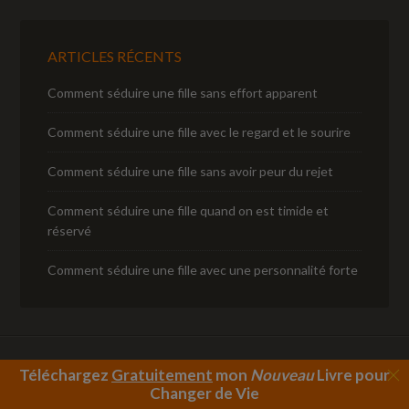
ARTICLES RÉCENTS
Comment séduire une fille sans effort apparent
Comment séduire une fille avec le regard et le sourire
Comment séduire une fille sans avoir peur du rejet
Comment séduire une fille quand on est timide et
réservé
Comment séduire une fille avec une personnalité forte
Téléchargez
Gratuitement
mon
Nouveau
Livre
pour
Copyright © 2026 ·
Outreach Pro
sur
Genesis Framework
·
Changer de Vie
WordPress
·
Se connecter